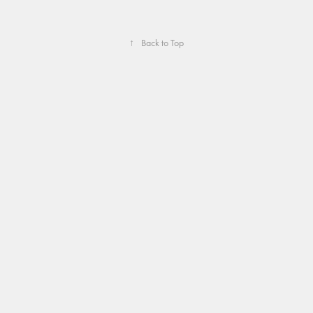
↑
Back to Top